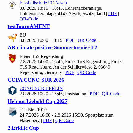
Fussballschule FC Aesch
3.8.2026 13:15 - 16:45, Löhrenackeranlage,
Löhrenackeranlage, 4147 Aesch, Switzerland
|
PDF
|
QR-Code
test
Tourn
AMENT
EU
3.8.2026 10:00 - 11:15
|
PDF
|
QR-Code
AR climate positive Sommerturnier E
2
Freier Tu
S Regensburg
2.8.2026 14:00 - 16:45, Freier Tu
S Regensburg, Freier
TuS Regensburg, An der Schillerwiese 2, 93049
Regensburg, Germany
|
PDF
|
QR-Code
COPA CONO SUR
2026
CONO SUR BERLIN
2.8.2026 10:20 - 15:45, Poststadion
|
PDF
|
QR-Code
Helmut Liebold Cup
2027
Tus Birk
1910
24.7.2026 18:00 - 2.8.2026 15:30, Sportplatz zum
Hasenberg
|
PDF
|
QR-Code
2.Erkilic Cup