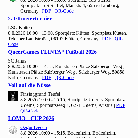
Sportplatz TuS Staffel, Mainstr. 4, 65556 Limburg,
Germany
|
PDF
|
QR-Code
2. Elfmeterturnier
LSG Kütten
8.8.2026 10:00 - 13:00, Sportplatz Kütten, Sportplatz Kütten,
Teichaer Landstraße , 06193 Kütten, Germany
|
PDF
|
QR-
Code
Queer
Games FLINTA* Fußball
2026
SC Janus
8.8.2026 10:00 - 14:15, Kunstrasen Plätze Salzberger Weg ,
Kunstrasen Plätze Salzberger Weg , Salzburger Weg, 50858
Köln, Germany
|
PDF
|
QR-Code
Voll auf die Nüsse
Finsinggrund-Teufel
8.8.2026 10:00 - 15:15, Sportplatz Uderns, Sportplatz
Uderns, Sportplatzweg 4, 6271 Uderns, Austria
|
PDF
|
QR-Code
LOMO - CUP
2026
Özgür Ivecen
8.8.2026 10:00 - 15:15, Bodenheim, Bodenheim,