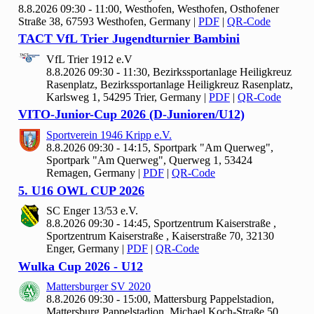
8.8.2026 09:30 - 11:00, Westhofen, Westhofen, Osthofener
Straße 38, 67593 Westhofen, Germany
|
PDF
|
QR-Code
TACT Vf
L Trier Jugendturnier Bambini
Vf
L Trier
1912 e.V
8.8.2026 09:30 - 11:30, Bezirkssportanlage Heiligkreuz
Rasenplatz, Bezirkssportanlage Heiligkreuz Rasenplatz,
Karlsweg 1, 54295 Trier, Germany
|
PDF
|
QR-Code
VITO-Junior-Cup
2026 (D-Junioren/U
12)
Sportverein
1946 Kripp e.V.
8.8.2026 09:30 - 14:15, Sportpark "Am Querweg",
Sportpark "Am Querweg", Querweg 1, 53424
Remagen, Germany
|
PDF
|
QR-Code
5. U
16 OWL CUP
2026
SC Enger
13/
53 e.V.
8.8.2026 09:30 - 14:45, Sportzentrum Kaiserstraße ,
Sportzentrum Kaiserstraße , Kaiserstraße 70, 32130
Enger, Germany
|
PDF
|
QR-Code
Wulka Cup
2026 - U
12
Mattersburger SV
2020
8.8.2026 09:30 - 15:00, Mattersburg Pappelstadion,
Mattersburg Pappelstadion, Michael Koch-Straße 50,