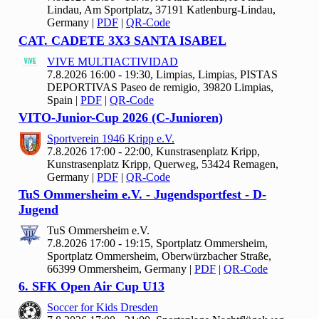
Lindau, Am Sportplatz, 37191 Katlenburg-Lindau,
Germany
|
PDF
|
QR-Code
CAT. CADETE
3
X
3 SANTA ISABEL
VIVE MULTIACTIVIDAD
7.8.2026 16:00 - 19:30, Limpias, Limpias, PISTAS
DEPORTIVAS Paseo de remigio, 39820 Limpias,
Spain
|
PDF
|
QR-Code
VITO-Junior-Cup
2026 (C-Junioren)
Sportverein
1946 Kripp e.V.
7.8.2026 17:00 - 22:00, Kunstrasenplatz Kripp,
Kunstrasenplatz Kripp, Querweg, 53424 Remagen,
Germany
|
PDF
|
QR-Code
Tu
S Ommersheim e.V. - Jugendsportfest - D-
Jugend
Tu
S Ommersheim e.V.
7.8.2026 17:00 - 19:15, Sportplatz Ommersheim,
Sportplatz Ommersheim, Oberwürzbacher Straße,
66399 Ommersheim, Germany
|
PDF
|
QR-Code
6. SFK Open Air Cup U
13
Soccer for Kids Dresden