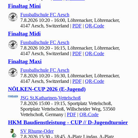
Finaltag Mini
Fussballschule FC Aesch
7.8.2026 10:20 - 16:00, Löhrenacker, Löhrenacker,
4147 Aesch, Switzerland
|
PDF
|
QR-Code
Finaltag Midi
Fussballschule FC Aesch
7.8.2026 10:20 - 16:15, Löhrenacker, Löhrenacker,
4147 Aesch, Switzerland
|
PDF
|
QR-Code
Finaltag Maxi
Fussballschule FC Aesch
7.8.2026 10:20 - 16:30, Löhrenacker, Löhrenacker,
4147 Aesch, Switzerland
|
PDF
|
QR-Code
NÖLKEN-CUP
2026 (E-Jugend)
JSG St.Katharinen-Vettelschoß
7.8.2026 15:00 - 19:15, Sportplatz Vettelschoß,
Sportplatz Vettelschoß, Willscheider Weg, 53560
Vettelschoß, Germany
|
PDF
|
QR-Code
HKM Baudienstleistung - CUP // D-Jugendturnier
SV Rhume-Oder
7.8.2026 15:30 - 18:45, A-Platz Lindau, A-Platz