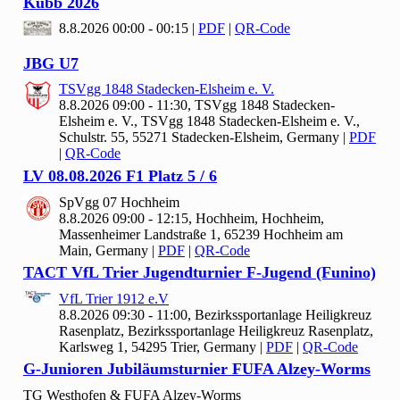
Kubb
2026
8.8.2026 00:00 - 00:15
|
PDF
|
QR-Code
JBG U
7
TSVgg
1848 Stadecken-Elsheim e. V.
8.8.2026 09:00 - 11:30, TSVgg
1848 Stadecken-
Elsheim e. V., TSVgg 1848 Stadecken-Elsheim e. V.,
Schulstr. 55, 55271 Stadecken-Elsheim, Germany
|
PDF
|
QR-Code
LV
08.
08.
2026 F
1 Platz
5 /
6
Sp
Vgg
07 Hochheim
8.8.2026 09:00 - 12:15, Hochheim, Hochheim,
Massenheimer Landstraße 1, 65239 Hochheim am
Main, Germany
|
PDF
|
QR-Code
TACT Vf
L Trier Jugendturnier F-Jugend (Funino)
Vf
L Trier
1912 e.V
8.8.2026 09:30 - 11:00, Bezirkssportanlage Heiligkreuz
Rasenplatz, Bezirkssportanlage Heiligkreuz Rasenplatz,
Karlsweg 1, 54295 Trier, Germany
|
PDF
|
QR-Code
G-Junioren Jubiläumsturnier FUFA Alzey-Worms
TG Westhofen & FUFA Alzey-Worms