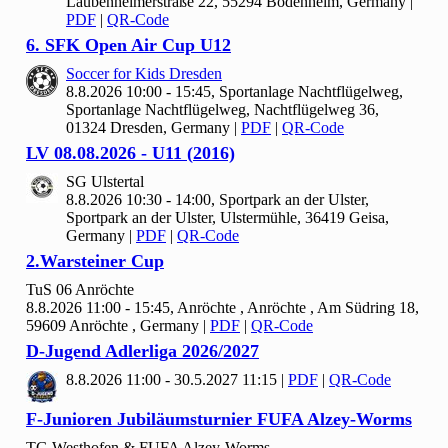
Laubenheimerstraße 22, 55294 Bodenheim, Germany
|
PDF
|
QR-Code
6. SFK Open Air Cup U
12
Soccer for Kids Dresden
8.8.2026 10:00 - 15:45, Sportanlage Nachtflügelweg,
Sportanlage Nachtflügelweg, Nachtflügelweg 36,
01324 Dresden, Germany
|
PDF
|
QR-Code
LV
08.
08.
2026 - U
11 (
2016)
SG Ulstertal
8.8.2026 10:30 - 14:00, Sportpark an der Ulster,
Sportpark an der Ulster, Ulstermühle, 36419 Geisa,
Germany
|
PDF
|
QR-Code
2.Warsteiner Cup
Tu
S
06 Anröchte
8.8.2026 11:00 - 15:45, Anröchte , Anröchte , Am Südring 18,
59609 Anröchte , Germany
|
PDF
|
QR-Code
D-Jugend Adlerliga
2026/
2027
8.8.2026 11:00 - 30.5.2027 11:15
|
PDF
|
QR-Code
F-Junioren Jubiläumsturnier FUFA Alzey-Worms
TG Westhofen & FUFA Alzey-Worms