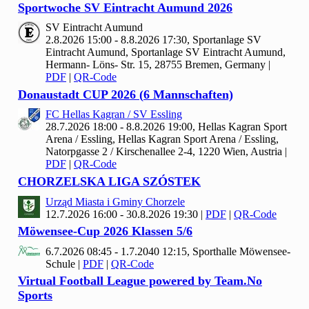
Sportwoche SV Eintracht Aumund
2026
SV Eintracht Aumund
2.8.2026 15:00 - 8.8.2026 17:30, Sportanlage SV
Eintracht Aumund, Sportanlage SV Eintracht Aumund,
Hermann- Löns- Str. 15, 28755 Bremen, Germany
|
PDF
|
QR-Code
Donaustadt CUP
2026 (
6 Mannschaften)
FC Hellas Kagran / SV Essling
28.7.2026 18:00 - 8.8.2026 19:00, Hellas Kagran Sport
Arena / Essling, Hellas Kagran Sport Arena / Essling,
Natorpgasse 2 / Kirschenallee 2-4, 1220 Wien, Austria
|
PDF
|
QR-Code
CHORZELSKA LIGA SZÓSTEK
Urząd Miasta i Gminy Chorzele
12.7.2026 16:00 - 30.8.2026 19:30
|
PDF
|
QR-Code
Möwensee-Cup
2026 Klassen
5/
6
6.7.2026 08:45 - 1.7.2040 12:15, Sporthalle Möwensee-
Schule
|
PDF
|
QR-Code
Virtual Football League powered by Team.No
Sports