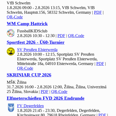
Vf
B Schwelm
1.8.2026 09:00 - 2.8.2026 13:15, Vf
B Schwelm, VfB
Schwelm, Hauptstr.156, 58332 Schwelm, Germany
|
PDF
|
QR-Code
WM Camp Hattrick
Fussball
KIDSclub
2.8.2026 10:30 - 12:30
|
PDF
|
QR-Code
Sportfest
2026 - Ü
60-Turnier
SV Preußen Elsterwerda
2.8.2026 10:00 - 12:15, Sportplatz SV Preußen
Elsterwerda, Sportplatz SV Preußen Elsterwerda,
Mittelstraße 18a, 04910 Elsterwerda, Germany
|
PDF
|
QR-Code
SKRINIAR CUP
2026
MŠK Žilina
31.7.2026 16:00 - 2.8.2026 12:00, Žilina, Žilina, Univerzitná
25 Žilina, Slovakia
|
PDF
|
QR-Code
Elfmeterschießen FVD
2026 Endrunde
FV Degerfelden
1.8.2026 21:45 - 23:30, Degerfelden, Degerfelden,
Kirchrainweg 80, 79618 Rheinfelden, Germany
|
PDF
|