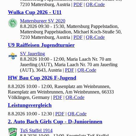
7210 Mattersburg, Austria
|
PDF
|
QR-Code
Wulka Cup
2026 - U
11
Mattersburger SV
2020
8.8.2026 09:30 - 15:30, Mattersburg Pappelstadion,
Mattersburg Pappelstadion, Michael Koch-Straße 50,
7210 Mattersburg, Austria
|
PDF
|
QR-Code
U9 Raiffeisen Jugendturnier
SV Jauerling
8.8.2026 10:00 - 12:00, Maria Laach Nr.
70 am
Jauerling (AUT), Maria Laach Nr. 70 am Jauerling
(AUT), 3643, Austria
|
PDF
|
QR-Code
HW Bau Cup
2026 F-Jugend
8.8.2026 10:00 - 12:00, Rasenplatz am Weinbrunnen,
Rasenplatz am Weinbrunnen, Am Weinbrunnen, 66333
Völklingen, Germany
|
PDF
|
QR-Code
Leistungsvergleich
8.8.2026 10:00 - 12:30
|
PDF
|
QR-Code
2. Auto Bach Girls Cup - D-Juniorinnen
Tu
S Staffel
1914
8.8.2026 10:00 - 13:00, Sportplatz Tu
S Staffel,