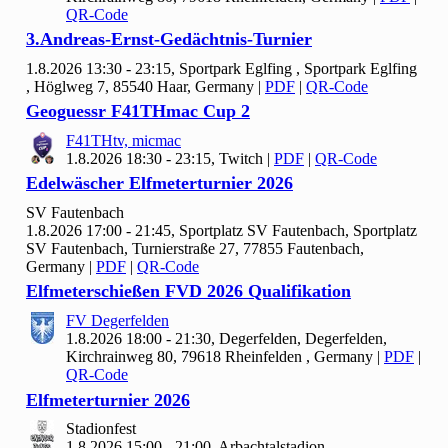
QR-Code
3.Andreas-Ernst-Gedächtnis-Turnier
1.8.2026 13:30 - 23:15, Sportpark Eglfing , Sportpark Eglfing
, Höglweg 7, 85540 Haar, Germany
|
PDF
|
QR-Code
Geoguessr F
41
THmac Cup
2
F41
THtv, micmac
1.8.2026 18:30 - 23:15, Twitch
|
PDF
|
QR-Code
Edelwäscher Elfmeterturnier
2026
SV Fautenbach
1.8.2026 17:00 - 21:45, Sportplatz SV Fautenbach, Sportplatz
SV Fautenbach, Turnierstraße 27, 77855 Fautenbach,
Germany
|
PDF
|
QR-Code
Elfmeterschießen FVD
2026 Qualifikation
FV Degerfelden
1.8.2026 18:00 - 21:30, Degerfelden, Degerfelden,
Kirchrainweg 80, 79618 Rheinfelden , Germany
|
PDF
|
QR-Code
Elfmeterturnier
2026
Stadionfest
1.8.2026 15:00 - 21:00, Arbachtalstadion,