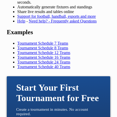
seconds.
Automatically generate fixtures and standings
Share live results and tables online
Support for football, handball, esports and more
Help
-
Need help? - Frequently asked Questions
Examples
Tournament Schedule 7 Teams
Tournament Schedule 8 Teams
Tournament Schedule 12 Teams
Tournament Schedule 16 Teams
Tournament Schedule 24 Teams
Tournament Schedule 40 Teams
Start Your First
Tournament for Free
Create a tournament in minutes. No account
required.