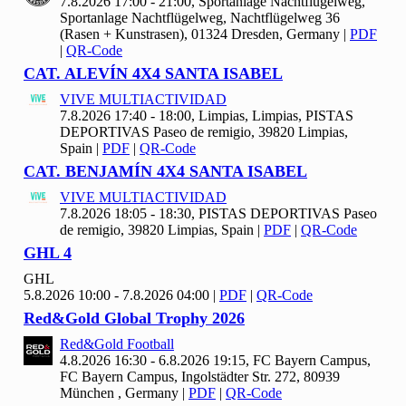
7.8.2026 17:00 - 21:00, Sportanlage Nachtflügelweg,
Sportanlage Nachtflügelweg, Nachtflügelweg 36
(Rasen + Kunstrasen), 01324 Dresden, Germany
|
PDF
|
QR-Code
CAT. ALEVÍN
4
X
4 SANTA ISABEL
VIVE MULTIACTIVIDAD
7.8.2026 17:40 - 18:00, Limpias, Limpias, PISTAS
DEPORTIVAS Paseo de remigio, 39820 Limpias,
Spain
|
PDF
|
QR-Code
CAT. BENJAMÍN
4
X
4 SANTA ISABEL
VIVE MULTIACTIVIDAD
7.8.2026 18:05 - 18:30, PISTAS DEPORTIVAS Paseo
de remigio, 39820 Limpias, Spain
|
PDF
|
QR-Code
GHL
4
GHL
5.8.2026 10:00 - 7.8.2026 04:00
|
PDF
|
QR-Code
Red&Gold Global Trophy
2026
Red&Gold Football
4.8.2026 16:30 - 6.8.2026 19:15, FC Bayern Campus,
FC Bayern Campus, Ingolstädter Str. 272, 80939
München , Germany
|
PDF
|
QR-Code