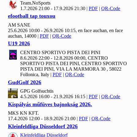
Team.No
Sports
1.7.2026 21:00 - 17.9.2026 21:30
|
PDF
|
QR-Code
efootball tap touxou
AM SANE
25.6.2026 10:00 - 26.9.2026 10:15, en face auchan, en face
auchan, 14000
|
PDF
|
QR-Code
U19
2026
CENTRO SPORTIVO PISTA DEI PINI
8.6.2026 22:00 - 12.8.2026 00:00, CENTRO
SPORTIVO PISTA DEI PINI, CENTRO SPORTIVO
PISTA DEI PINI, VIA LA MARMORA 30 , 58022
Follonica, Italy
|
PDF
|
QR-Code
Gud
Golf
2026
GPG Golfsuchtis
4.5.2026 16:00 - 21.9.2026 16:15
|
PDF
|
QR-Code
Kispályás műfüves bajnokság
2026.
MKS KN KFT.
17.4.2026 12:00 - 18.9.2026 21:00
|
PDF
|
QR-Code
Kleinfeldliga Düsseldorf
2026
Kleinfeldliga Düsseldorf